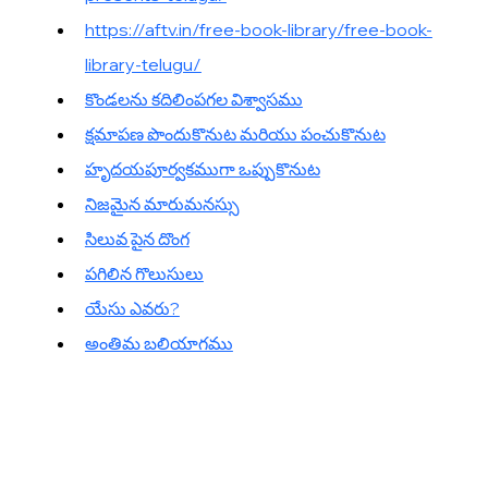
https://aftv.in/free-book-library/free-book-
library-telugu/
కొండలను కదిలింపగల విశ్వాసము
క్షమాపణ పొందుకొనుట మరియు పంచుకొనుట
హృదయపూర్వకముగా ఒప్పుకొనుట
నిజమైన మారుమనస్సు
సిలువ పైన దొంగ
పగిలిన గొలుసులు
యేసు ఎవరు?
అంతిమ బలియాగము