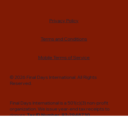
Privacy Policy
Terms and Conditions
Mobile Terms of Service
© 2026 Final Days International. All Rights
Reserved.
Final Days International is a 501(c)(3) non-profit
organization. We issue year-end tax receipts to
donors.
Tax ID Number:
92-2948730