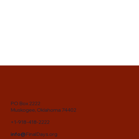
PO Box 2222
Muskogee, Oklahoma 74402
+1-918-418-2222
info@
FinalDays.org