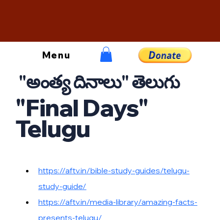
Menu
"అంత్య దినాలు" తెలుగు
"Final Days"
Telugu
https://aftv.in/bible-study-guides/telugu-
study-guide/
https://aftv.in/media-library/amazing-facts-
presents-telugu/